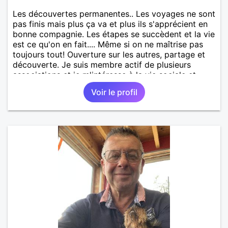
Les découvertes permanentes.. Les voyages ne sont
pas finis mais plus ça va et plus ils s'apprécient en
bonne compagnie. Les étapes se succèdent et la vie
est ce qu'on en fait.... Même si on ne maîtrise pas
toujours tout! Ouverture sur les autres, partage et
découverte. Je suis membre actif de plusieurs
associations et je m'intéresse à la vie sociale et
politique depuis des années... Même si depuis
Voir le profil
quelques temps déjà j'ai le sentiment d'être un peu
(beaucoup!) perdu.... Mais je suis résolument
optimiste de nature et, comme sur un voilier, par
gros temps on réduit la voilure et on patiente
jusqu'au retour d'une accalmie... Et tout cet
engagement ne peut s'accomplir pleinement que s'il
est partagé réciproquement dans l'intimité
quotidienne....