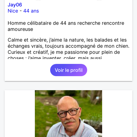
Jay06
Nice
-
44 ans
Homme célibataire de 44 ans recherche rencontre
amoureuse
Calme et sincère, j’aime la nature, les balades et les
échanges vrais, toujours accompagné de mon chien.
Curieux et créatif, je me passionne pour plein de
choses : j’aime inventer, créer, mais aussi
m’enthousiasmer pour les projets et les passions
Voir le profil
des autres. Je cherche quelqu’un avec qui construire
une relation sérieuse et authentique, basée sur la
complicité et le respect.