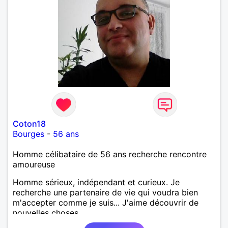
ne suis clairement pas un grand cuisinier, mais je
peux au moins apporter la bonne humeur et aider à
faire la vaisselle. Je cherche une femme naturelle,
indépendante, avec de l’humour et de la
conversation. Quelqu’un avec qui rire, partager,
construire une vraie complicité et voir où une belle
rencontre peut nous mener.
Coton18
Bourges
-
56 ans
Homme célibataire de 56 ans recherche rencontre
amoureuse
Homme sérieux, indépendant et curieux. Je
recherche une partenaire de vie qui voudra bien
m'accepter comme je suis... J'aime découvrir de
nouvelles choses...