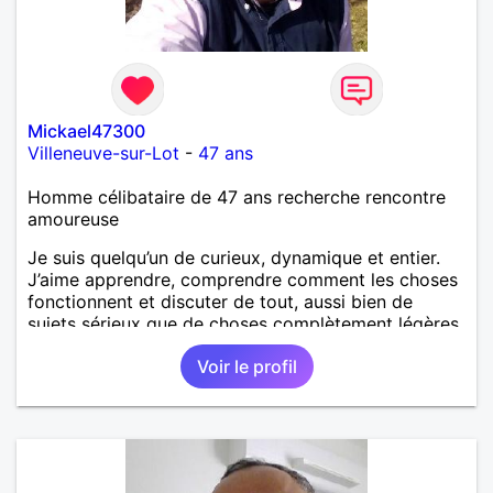
Mickael47300
Villeneuve-sur-Lot
-
47 ans
Homme célibataire de 47 ans recherche rencontre
amoureuse
Je suis quelqu’un de curieux, dynamique et entier.
J’aime apprendre, comprendre comment les choses
fonctionnent et discuter de tout, aussi bien de
sujets sérieux que de choses complètement légères.
J’ai beaucoup d’énergie, un caractère affirmé et je
Voir le profil
prends naturellement ma place, mais je suis aussi
attentionné, respectueux et à l’écoute. Je préfère les
relations simples, honnêtes et sans jeux inutiles.
J’aime la musique techno, les voitures,
l’informatique, les sorties improvisées et les longues
discussions où l’on ne voit pas le temps passer. Je