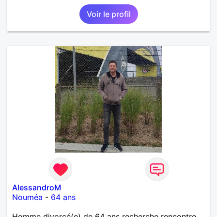
Voir le profil
AlessandroM
Nouméa
-
64 ans
Homme divorcé(e) de 64 ans recherche rencontre