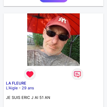
LA FLEURE
L'Aigle
-
29 ans
JE SUIS ERIC J AI 51 AN