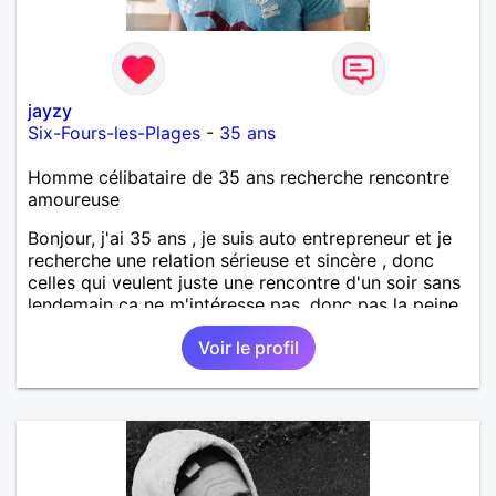
jayzy
Six-Fours-les-Plages
-
35 ans
Homme célibataire de 35 ans recherche rencontre
amoureuse
Bonjour, j'ai 35 ans , je suis auto entrepreneur et je
recherche une relation sérieuse et sincère , donc
celles qui veulent juste une rencontre d'un soir sans
lendemain ça ne m'intéresse pas, donc pas la peine
de me contacter. J'aime la nature, le sport en
Voir le profil
général, les randonnées, les sorties entre amis et en
famille. Je suis d'un naturel plutôt timide d'ou mon
inscription( par contre une fois que je connais la
personne, je suis assez "déconneur") . Mes défauts
et /ou qualités: émotif, sensible, impulsif dans mes
choix ( mais je sais relativiser selon les situations),
réservé , toujours optimiste, quelquefois un petit