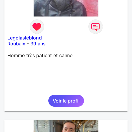
Legolasleblond
Roubaix
-
39 ans
Homme très patient et calme
Voir le profil