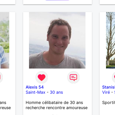
 une
même si ça se passe très bien.
bré et
hoisis
ibre .
es qui
 ayant
êts
,
 et
 .
hez soi
Alexis 54
Stanis
Saint-Max
-
30 ans
Viré
-
ans
Homme célibataire de 30 ans
Sporti
ureuse
recherche rencontre amoureuse