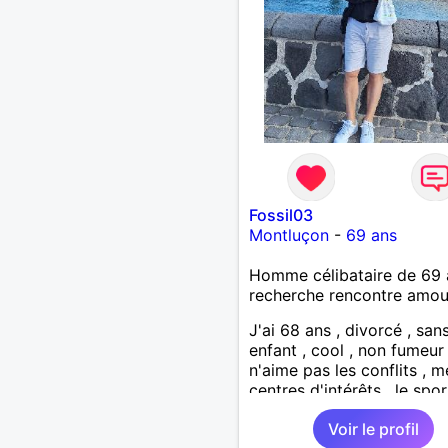
Fossil03
Montluçon
-
69 ans
Homme célibataire de 69 
recherche rencontre amo
J'ai 68 ans , divorcé , san
enfant , cool , non fumeur 
n'aime pas les conflits , m
centres d'intérêts , le spor
jogging , marche , trekk , 
Voir le profil
tennis ) voyager , les amis