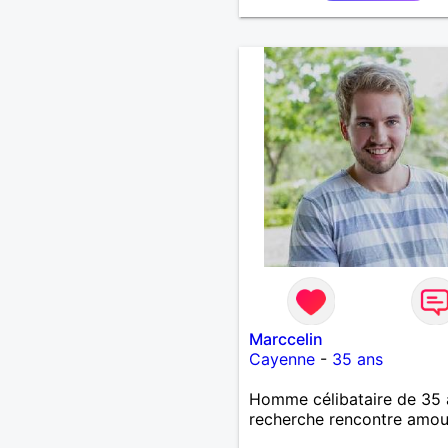
resto , cinéma, bricolage ,
vie simple , saine et équili
enrichissante , je suis à un
moment de ma vie où je c
le meilleurs pour mon équil
Je laisse de coté les chos
ne m'apportent rien . Ma
recherche : Une personne
les mêmes centres d'intér
que moi , douce et gentille
aimant l'humour , sociable
pétillante, aimant l'imprévu
Dans l'absolu le chacun c
me conviendrait très bien
Marccelin
Cayenne
-
35 ans
Homme célibataire de 35 
recherche rencontre amo