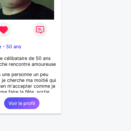
e
-
50 ans
célibataire de 50 ans
che rencontre amoureuse
s une personne un peu
, je cherche ma moitié qui
ien m'accepter comme je
ime faire la fête, sortie
amis et plein d'autre
Voir le profil
 .