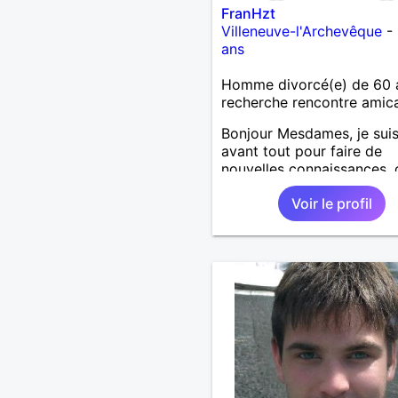
FranHzt
Villeneuve-l'Archevêque
-
ans
Homme divorcé(e) de 60 
recherche rencontre amic
Bonjour Mesdames, je suis 
avant tout pour faire de
nouvelles connaissances, 
de beaux échanges et, da
Voir le profil
premier temps, une amitié
penses que les plus belles
choses commences souven
plus simplement. J'aime ri
discuter et profiter de ce 
vie à de beau à nous offrir
une belle connexion se cré
serai ravi d'explorer la sui
pourquoi pas envisager un
projet sincère à deux.