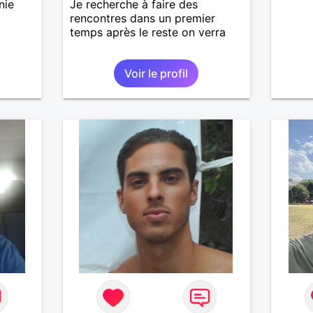
nie
Je recherche à faire des
rencontres dans un premier
temps après le reste on verra
Voir le profil