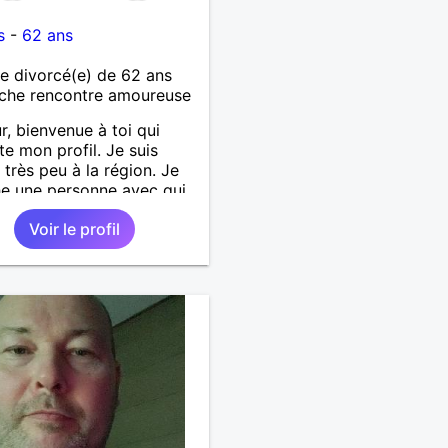
i
s
-
62 ans
 divorcé(e) de 62 ans
che rencontre amoureuse
r, bienvenue à toi qui
te mon profil. Je suis
 très peu à la région. Je
e une personne avec qui
rrais partager une vie
Voir le profil
use. J’aime parler,
trer les amis, la
se, la sincérité,
êteté.