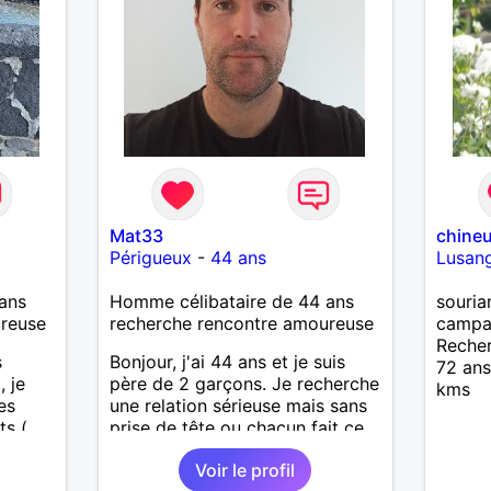
Mat33
chineu
Périgueux
-
44 ans
Lusan
ans
Homme célibataire de 44 ans
souria
ureuse
recherche rencontre amoureuse
campag
Reche
s
Bonjour, j'ai 44 ans et je suis
72 ans
, je
père de 2 garçons. Je recherche
kms
es
une relation sérieuse mais sans
ts (
prise de tête ou chacun fait ce
vélo,
qu'il veut quand il veut. Aucune
Voir le profil
 ,
obligation de vivre ensemble