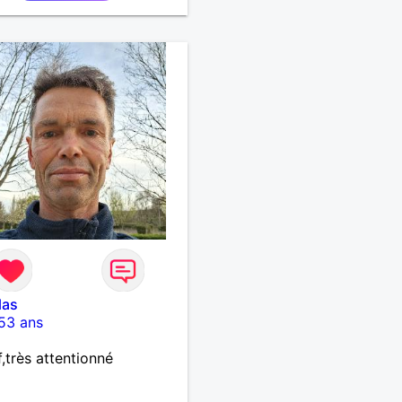
las
53 ans
f,très attentionné