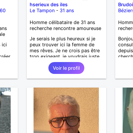
hserieux des iles
Brudo
60
Le Tampon
-
31 ans
Bézier
Homme célibataire de 31 ans
Homme
ans
recherche rencontre amoureuse
recher
ale
Je serais le plus heureux si je
Bonjou
ici
peux trouver ici la femme de
consul
mes rêves. Je ne crois pas être
depuis
créer
trop exigeant, je voudrais juste
cherch
ns un
qu'elle soit sincère et fidèle.
je pou
Voir le profil
. Je
Ensuite chacun ses qualités et
amoure
ses défauts. Venez dialoguer
rencon
t le
avec moi si ça vous tente !
tendres
re,
l’honn
que la
. Si
e, je
te et
 vrai