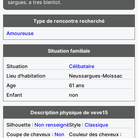
sargues. a tres bientot.
Type de rencontre recherché
Amoureuse
Situation familiale
Situation
Célibataire
Lieu d'habitation
Neussargues-Moissac
Age
61 ans
Enfant
non
Description physique de veve15
Silhouette :
Non renseigné
Style :
Classique
Coupe de cheveux :
Non
Couleur des cheveux :