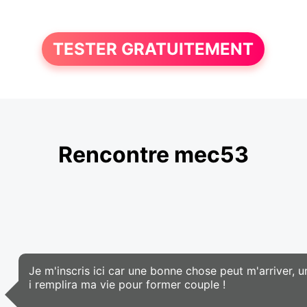
TESTER GRATUITEMENT
Rencontre mec53
Je m'inscris ici car une bonne chose peut m'arriver, 
i remplira ma vie pour former couple !