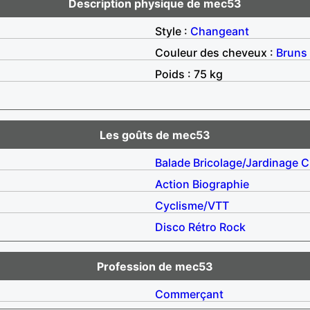
Description physique de mec53
Style :
Changeant
Couleur des cheveux :
Bruns
Poids : 75 kg
Les goûts de mec53
Balade
Bricolage/Jardinage
C
Action
Biographie
Cyclisme/VTT
Disco
Rétro
Rock
Profession de mec53
Commerçant