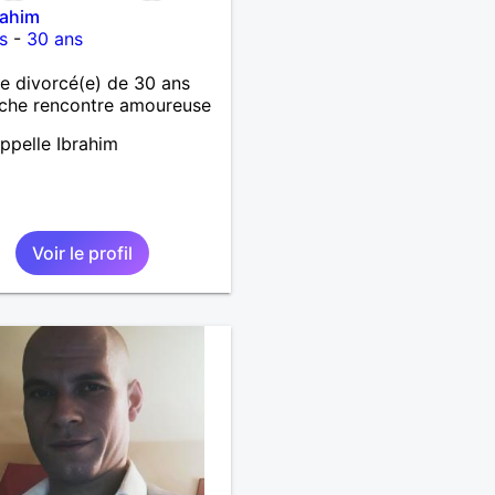
rahim
s
-
30 ans
 divorcé(e) de 30 ans
che rencontre amoureuse
ppelle Ibrahim
Voir le profil