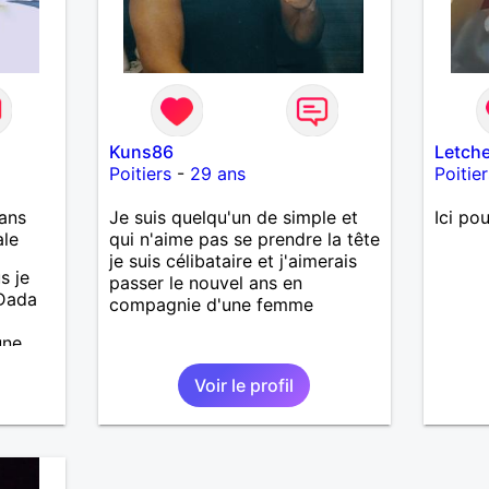
Kuns86
Letch
Poitiers
-
29 ans
Poitier
ans
Je suis quelqu'un de simple et
Ici po
ale
qui n'aime pas se prendre la tête
je suis célibataire et j'aimerais
s je
passer le nouvel ans en
 Dada
compagnie d'une femme
une
e vie
Voir le profil
e la