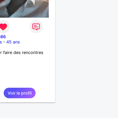
e86
s
-
45 ans
ur faire des rencontres
Voir le profil