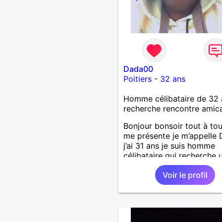
Dada00
Poitiers
-
32 ans
Homme célibataire de 32 
recherche rencontre amic
Bonjour bonsoir tout à tou
me présente je m’appelle
j’ai 31 ans je suis homme
célibataire qui recherche 
relation stable au amical j
Voir le profil
au Poitiers département d
vienne 🥰😍