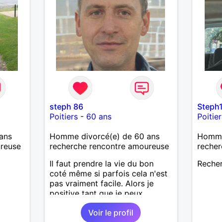
steph 86
Steph
Poitiers
-
60 ans
Poitier
ans
Homme divorcé(e) de 60 ans
Homme
ureuse
recherche rencontre amoureuse
recher
Il faut prendre la vie du bon
Recher
coté même si parfois cela n'est
pas vraiment facile. Alors je
positive tant que je peux
Voir le profil