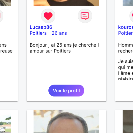
Lucasp86
kouro
Poitiers
-
26 ans
Poitier
ans
Bonjour j ai 25 ans je cherche l
Homme 
ureuse
amour sur Poitiers
recher
Je sui
qui me
l'âme 
plaisir
Voir le profil