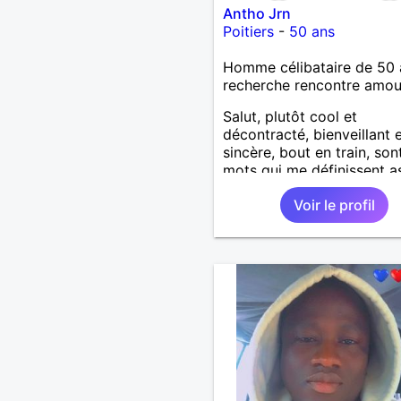
Antho Jrn
Poitiers
-
50 ans
Homme célibataire de 50 
recherche rencontre amo
Salut, plutôt cool et
décontracté, bienveillant 
sincère, bout en train, son
mots qui me définissent a
bien. Bien dans ma vie, j'
Voir le profil
profiter des choses simple
découvrir de nouveaux ho
discuter de tout les sujets
Célibataire depuis un mo
je cherche une relation sér
Si tu es partante pour éch
voyons où ça peut nous m