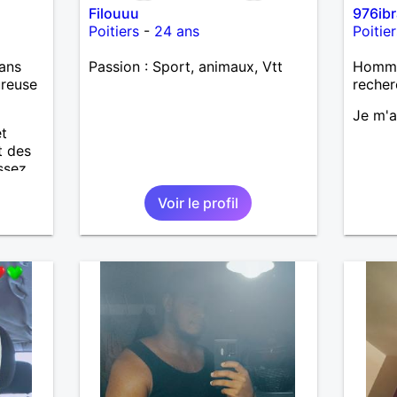
Filouuu
976ib
Poitiers
-
24 ans
Poitier
ans
Passion : Sport, animaux, Vtt
Homme
ureuse
recher
Je m'a
et
t des
ssez
aime
Voir le profil
s,
rizons,
.
ment,
ieuse.
anger,
ener !