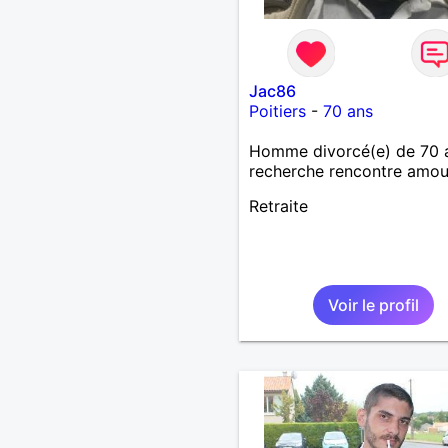
Jac86
Poitiers
-
70 ans
Homme divorcé(e) de 70 
recherche rencontre amo
Retraite
Voir le profil