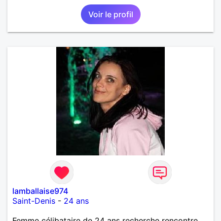
Voir le profil
lamballaise974
Saint-Denis
-
24 ans
Femme célibataire de 24 ans recherche rencontre