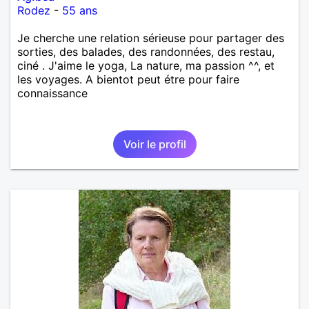
Rodez
-
55 ans
Je cherche une relation sérieuse pour partager des
sorties, des balades, des randonnées, des restau,
ciné . J'aime le yoga, La nature, ma passion ^^, et
les voyages. A bientot peut étre pour faire
connaissance
Voir le profil