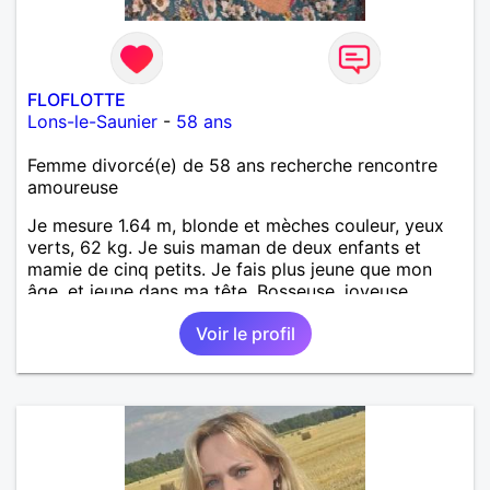
FLOFLOTTE
Lons-le-Saunier
-
58 ans
Femme divorcé(e) de 58 ans recherche rencontre
amoureuse
Je mesure 1.64 m, blonde et mèches couleur, yeux
verts, 62 kg. Je suis maman de deux enfants et
mamie de cinq petits. Je fais plus jeune que mon
âge, et jeune dans ma tête. Bosseuse, joyeuse,
sensible, bienveillante, aimant aller danser ou rester
Voir le profil
tranquille à la maison. Balades, bricolage... j'ai un
chien. Je suis AES de métier et j'exerce à mon
compte. PAT votre num merci.