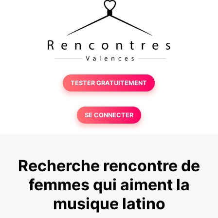
TESTER GRATUITEMENT
SE CONNECTER
Recherche rencontre de
femmes qui aiment la
musique latino