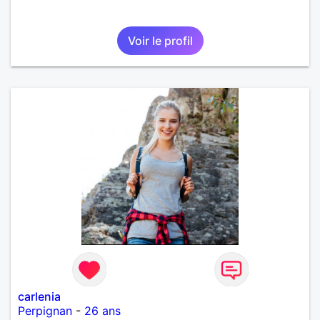
Voir le profil
carlenia
Perpignan
-
26 ans