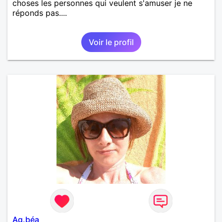
choses les personnes qui veulent s'amuser je ne
réponds pas....
Voir le profil
Ag.béa