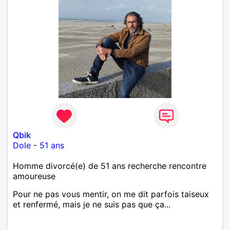
Qbik
Dole
-
51 ans
Homme divorcé(e) de 51 ans recherche rencontre
amoureuse
Pour ne pas vous mentir, on me dit parfois taiseux
et renfermé, mais je ne suis pas que ça...