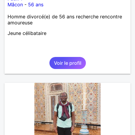
Mâcon
-
56 ans
Homme divorcé(e) de 56 ans recherche rencontre
amoureuse
Jeune célibataire
Voir le profil