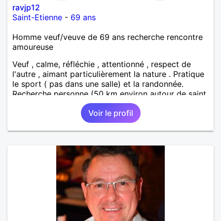
ravjp12
Saint-Etienne
-
69 ans
Homme veuf/veuve de 69 ans recherche rencontre
amoureuse
Veuf , calme, réfléchie , attentionné , respect de
l'autre , aimant particulièrement la nature . Pratique
le sport ( pas dans une salle) et la randonnée.
Recherche personne (50 km environ autour de saint
étienne) pour finir le reste de ma vie , sereinement ,
Voir le profil
en parfaite harmonie et confiance.