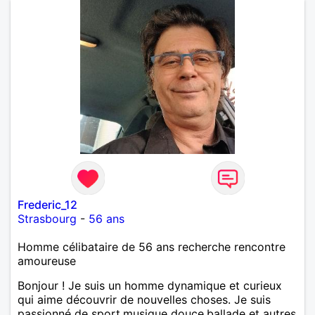
Frederic_12
Strasbourg
-
56 ans
Homme célibataire de 56 ans recherche rencontre
amoureuse
Bonjour ! Je suis un homme dynamique et curieux
qui aime découvrir de nouvelles choses. Je suis
passionné de sport,musique douce,ballade et autres