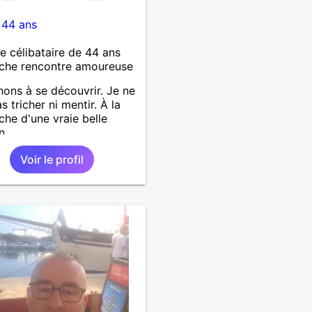
-
44 ans
célibataire de 44 ans
che rencontre amoureuse
ons à se découvrir. Je ne
s tricher ni mentir. À la
che d'une vraie belle
n
Voir le profil