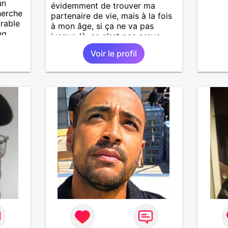
un
évidemment de trouver ma
herche
partenaire de vie, mais à la fois
urable
à mon âge, si ça ne va pas
ng
jusque-là, ce n’est pas grave…
eur de
Voir le profil
nner.