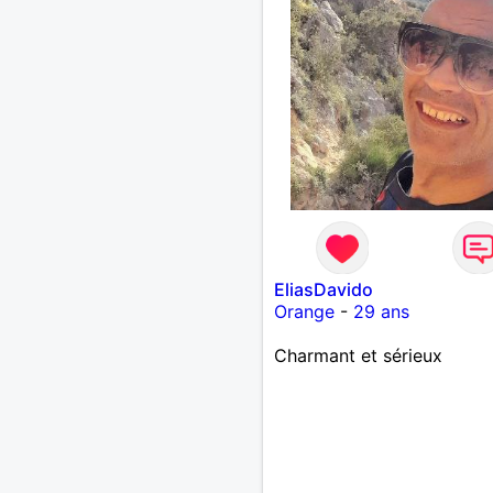
EliasDavido
Orange
-
29 ans
Charmant et sérieux