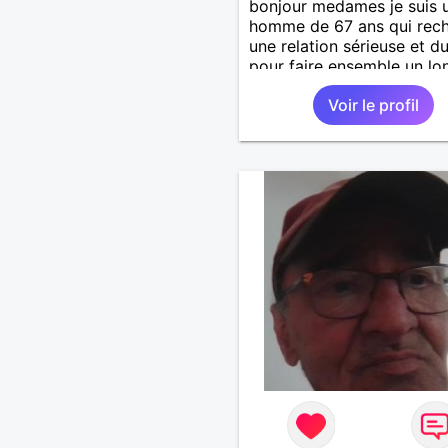
bonjour medames je suis 
homme de 67 ans qui rec
une relation sérieuse et d
pour faire ensemble un lo
chemin avec tout le bonh
Voir le profil
l'amour qu'on saura se do