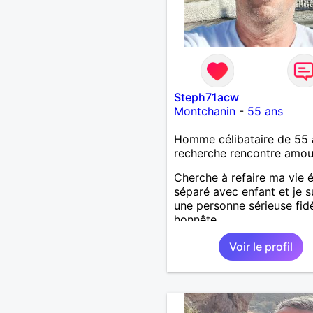
Steph71acw
Montchanin
-
55 ans
Homme célibataire de 55 
recherche rencontre amo
Cherche à refaire ma vie 
séparé avec enfant et je s
une personne sérieuse fid
honnête
Voir le profil