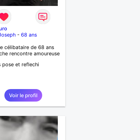
uro
-Joseph
-
68 ans
célibataire de 68 ans
che rencontre amoureuse
s pose et reflechi
Voir le profil