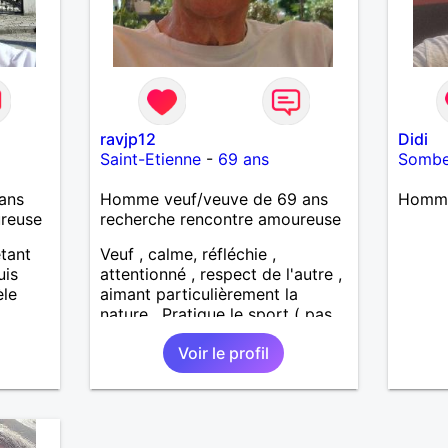
ravjp12
Didi
Saint-Etienne
-
69 ans
Sombe
ans
Homme veuf/veuve de 69 ans
Homme
ureuse
recherche rencontre amoureuse
étant
Veuf , calme, réfléchie ,
uis
attentionné , respect de l'autre ,
èle
aimant particulièrement la
nature . Pratique le sport ( pas
dans une salle) et la randonnée.
Voir le profil
Recherche personne (50 km
environ autour de saint étienne)
pour finir le reste de ma vie ,
sereinement , en parfaite
harmonie et confiance.